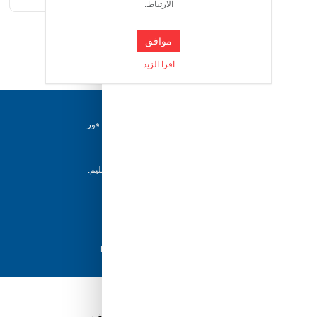
الارتباط.
موافق
اقرا الزيد
دعم ٢٤/٧
فريقنا متاح للإجابة على أسئلتك وتقديم المساعدة فور
حاجتك إليها
إرجاع خلال 5 أيام
يمكن للعملاء إرجاع منتجاتهم خلال 5 أيام من التسليم.
شحن سريع
مع أفضل مزودي الشحن، نضمن وصول طلبك في
أسرع وقت ممكن.
دفع آمن
تسوق بثقة باستخدام نظام الدفع الآمن HyperPay
قم بتنزيل تطبيق Tuwayq.com