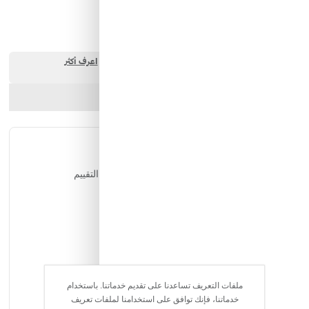
180.00 SAR
ارسل الصديق
شارك المنتج
التقييمات
يمكن للمستخدمين المسجلين فقط التقييم
ملفات التعريف تساعدنا على تقديم خدماتنا. باستخدام
خدماتنا، فإنك توافق على استخدامنا لملفات تعريف