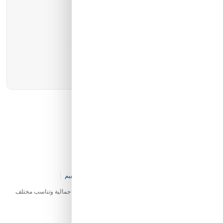
كيان الانارة
مؤسسة محيط الخليج التجارية
شركة ايما الذكية التجارية
رمز النور
جدارى كلاسيكى W2004
كود المخزن:
E&-OL-V80-P4002
0 تقييم
إضاءة جدارى كلاسيكى W2004 بتصميم عصري تضيف لمسة جمالية وتناسب مختلف
المساحات.
البائع:
كيان الانارة