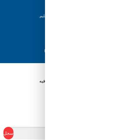
حاجتك إليها
إرجاع خلال 5 أيام
يمكن للعملاء إرجاع منتجاتهم خلال 5 أيام من التسليم.
شحن سريع
مع أفضل مزودي الشحن، نضمن وصول طلبك في
أسرع وقت ممكن.
دفع آمن
تسوق بثقة باستخدام نظام الدفع الآمن HyperPay
قم بتنزيل تطبيق Tuwayq.com
تطبيق تسوق سهل ومريح حتلاقي فيه كل الي ودك فيه
ابدأ في كسب نقاط الولاء
سجل