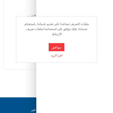
التقييمات
يمكن للمستخدمين المسجلين فقط التقييم
ملفات التعريف تساعدنا على تقديم خدماتنا. باستخدام
خدماتنا، فإنك توافق على استخدامنا لملفات تعريف
الارتباط.
موافق
اقرا الزيد
دعم ٢٤/٧
فريقنا متاح للإجابة على أسئلتك وتقديم المساعدة فور