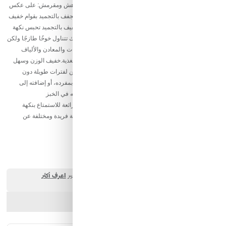
والخضروات المجففة )ما يميز الخوخ المجفف بالتجميد:قوام هش ومقرمش: على عكس
الخوخ المجفف التقليدي الذي يكون مطاطيًا، يتمتع الخوخ المجفف بالتجميد بقوام خفيف
وهش يذوب في الفم.نكهة الخوخ الطازج المركز: عملية التجفيف بالتجميد تحبس نكهة
الخوخ الطبيعية والحلوة بشكل مكثف، مما يجعلك تشعر وكأنك تتناول خوخًا طازجًا ولكن
بتركيز أعلى.احتفاظ بالقيمة الغذائية: يحتفظ بمعظم الفيتامينات والمعادن والألياف
الموجودة في الخوخ الطازج، مما يجعله وجبة خفيفة صحية ومغذية.خفيف الوزن وسهل
التخزين: نظرًا لغياب الماء، يصبح خفيف الوزن ومثاليًا للتخزين لفترات طويلة دون
الحاجة للتبريد.متعدد الاستخدامات: يمكن تناوله كوجبة خفيفة بمفرده، أو إضافته إلى
حبوب الإفطار، الزبادي، دقيق الشوفان، العصائر، أو استخدامه في الخبز
والحلويات.بشكل عام، يوفر الخوخ المجفف بالتجميد طريقة رائعة للاستمتاع بنكهة
الخوخ اللذيذة والفوائد الغذائية على مدار العام، مع تجربة حسية فريدة ومختلفة عن
الخوخ الطازج أو المجفف تقليديًا.
20.87 SAR
ارسل الصديق
شارك المنتج