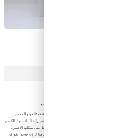
كيان الانارة
مؤسسة محيط الخليج التجارية
شركة ايما الذكية التجارية
رمز النور
عذرا، هذا المنتج لم يعد متوفرا في المخزن
خوخ مجفف بالتجميد ٧٠ جرام
كود المخزن:
S&-FE-V39-P3794
0 تقييم
خوخ مجفف بالتجميد من جوزة الطيب : طعم الصيف في كل قضمةالخوخ المجفف
بالتجميد هو عبارة عن شرائح خوخ طازجة تم تجميدها بسرعة ثم إزالة الماء منها بالكامل
عبر عملية التسامي (تحول الثلج مباشرة إلى بخار)، مما يحافظ على شكلها الأصلي،
لونها النابض بالحياة، وقيمتها الغذائية بشكل استثنائي.( اضغط هنا لرؤية قسم الفواكة