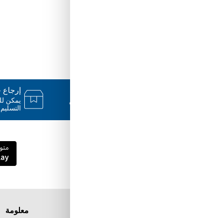
دعم ٢٤/٧
إرجاع خلال
فريقنا متاح للإجابة على أسئلتك وتقديم
المساعدة فور حاجتك إليها
التسليم.
قم بتنزيل تطبيق Tuwayq.com
تطبيق تسوق سهل ومريح حتلاقي فيه كل الي
ودك فيه
معلومة