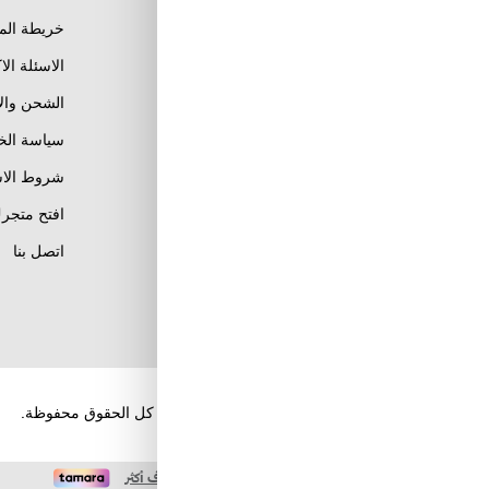
خريطة الم
الاسئلة الا
الشحن وال
Al Khobar, Ar Rakah Al
Janubiyah,
سياسة ال
Khaled Ibn Al Walid St
Email : info@tuwayq.com
شروط الاس
Phone : +966552779104
افتح متجرك
تابعنا على مواقع التواصل
اتصل بنا
الإجتماعي
حقوق الطبع والنشر والنسخ؛ 2026 طويق كوم. كل الحقوق محفوظة.