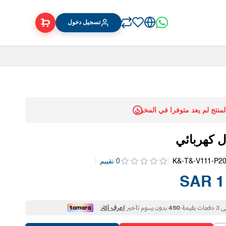
تسجيل دخول
المنتج لم يعد متوفرا في المخزن
ل كهربائي
K&-T&-V111-P2
0 تقييم
1٬