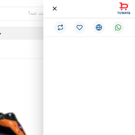
فئات
م
/
الرئيسية
دباب اطفال كهربائي