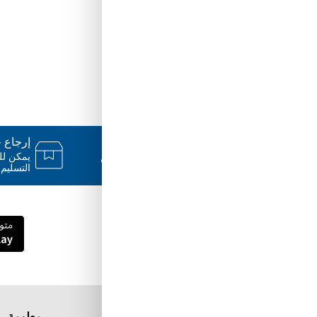
دعم ٢٤/٧
إرجاع خلال
فريقنا متاح للإجابة على أسئلتك وتقديم
المساعدة فور حاجتك إليها
التسليم.
قم بتنزيل تطبيق Tuwayq.com
تطبيق تسوق سهل ومريح حتلاقي فيه كل الي
ودك فيه