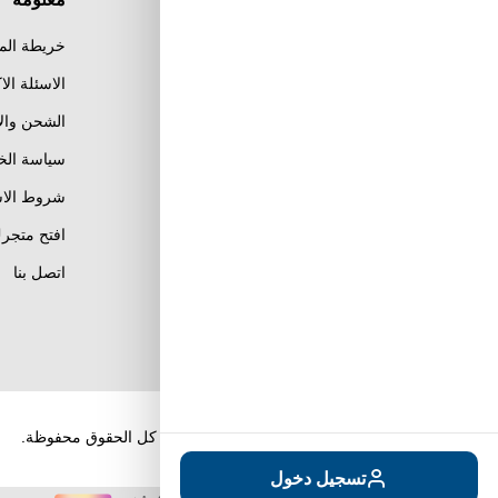
معلومة
خريطة الم
الاسئلة الا
الشحن وال
Al Khobar, Ar Rakah Al
Janubiyah,
سياسة ال
Khaled Ibn Al Walid St
Email : info@tuwayq.com
شروط الاس
Phone : +966552779104
افتح متجرك
تابعنا على مواقع التواصل
اتصل بنا
الإجتماعي
حقوق الطبع والنشر والنسخ؛ 2026 طويق كوم. كل الحقوق محفوظة.
تسجيل دخول