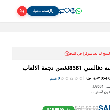
تسجيل دخول
المنتج لم يعد متوفرا في المخزن
JJ856من نجمة الالعاب
K&-T&-V105-P
0 تقييم
JJ856
سنوات
99.00 SAR
وفر 55.00 SAR