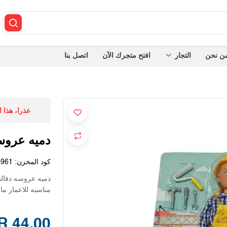
ن نحن
التجار
افتح متجرك الآن
اتصل بنا
عذرا، هذا 
دميه عروسه دفالسي 1
كود المخزن:
6961
دميه عروسه دفالسي 1
مناسبه للاعمار مافوق 3
44.00 SAR