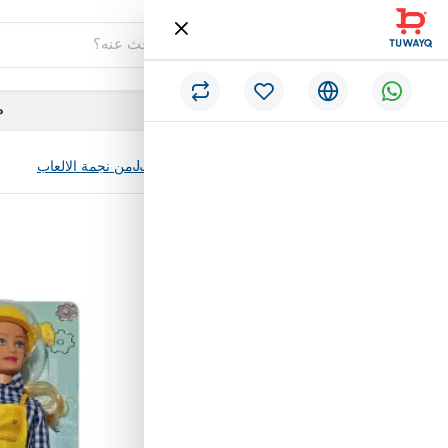
فئات
م
/
الرئيسية
دميه عروسه دفالسي JJ8561من نجمة الالعاب