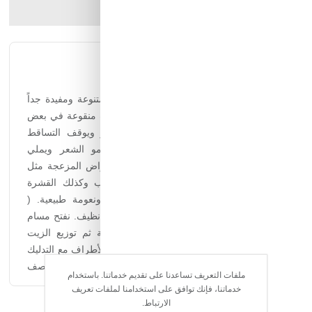
ارسل الصديق
شارك المنتج
الوصف الكامل
التقييمات
الحجم 150 جرام الوصف يحتوي على زيوت متنوعة ومفيدة جداً
ومناسبة للشعر تخلط بنسب مدروسة وأعشاب منقوعة في بعض
الزيوت بطريقة معينة،، منعم ومغذي للشعر ويوقف التساقط
ويعالج الشعر المتضرر والمتقصف ويحفز نمو الشعر ويملي
فراغات الرأس ويخلص الفروة من بعض الأعراض المزعجة مثل
الحكة والجفاف وقمل الرأس بفضل الأعشاب وكذلك القشرة
ويعطي لمعان واضح ورطوبة وقوة للشعر ونعومة طبيعية. (
للحامل بعد الشهر الثالث) الطريقة/ على شعر نظيف. نفتح مسام
الشعر بلفه بمنشفة فيها ماء دافي ربع ساعة ثم توزيع الزيت
بواسطة اطراف الاصابع على جذور الشعر ثم الأطراف مع التدليك
خمس دقائق بوضعية الإنقلاب الرأس للأسفل وتركه عالشعر نصف
ملفات التعريف تساعدنا على تقديم خدماتنا. باستخدام
ساعة ثم غسلة بالشامبو.
خدماتنا، فإنك توافق على استخدامنا لملفات تعريف
الارتباط.