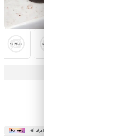
كيان الانارة
مؤسسة محيط الخليج التجارية
شركة ايما الذكية التجارية
رمز النور
عذرا، هذا المنتج لم يعد متوفرا في المخزن
زيت الأعشاب المعتقة للشعر
كود المخزن:
BUB-00110
0 تقييم
54.00 SAR