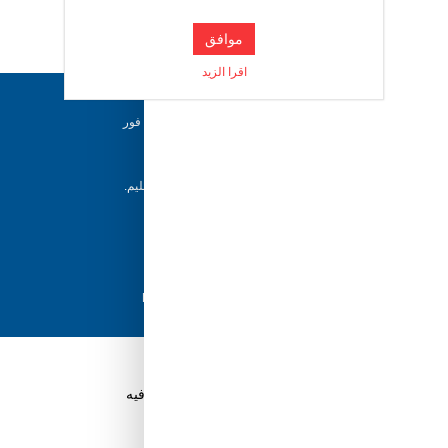
موافق
اقرا الزيد
دعم ٢٤/٧
فريقنا متاح للإجابة على أسئلتك وتقديم المساعدة فور
حاجتك إليها
إرجاع خلال 5 أيام
يمكن للعملاء إرجاع منتجاتهم خلال 5 أيام من التسليم.
شحن سريع
مع أفضل مزودي الشحن، نضمن وصول طلبك في
أسرع وقت ممكن.
دفع آمن
تسوق بثقة باستخدام نظام الدفع الآمن HyperPay
قم بتنزيل تطبيق Tuwayq.com
تطبيق تسوق سهل ومريح حتلاقي فيه كل الي ودك فيه