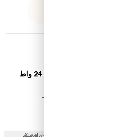
كيان الانارة
مؤسسة محيط الخليج التجارية
شركة ايما الذكية التجارية
رمز النور
سلندر سقف ليد ابيض و اسود 24 واط
4000 كلفن
كود المخزن:
E&-IL-V92-P4543
0 تقييم
البائع:
شركة ايما الذكية التجارية
287.00 SAR