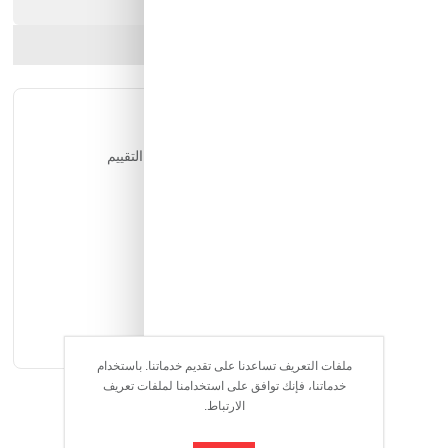
ارسل الصديق
شارك المنتج
التقييمات
يمكن للمستخدمين المسجلين فقط التقييم
ملفات التعريف تساعدنا على تقديم خدماتنا. باستخدام
خدماتنا، فإنك توافق على استخدامنا لملفات تعريف
الارتباط.