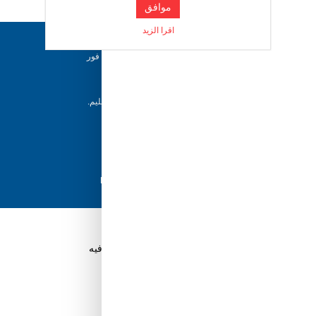
موافق
اقرا الزيد
دعم ٢٤/٧
فريقنا متاح للإجابة على أسئلتك وتقديم المساعدة فور
حاجتك إليها
إرجاع خلال 5 أيام
يمكن للعملاء إرجاع منتجاتهم خلال 5 أيام من التسليم.
شحن سريع
مع أفضل مزودي الشحن، نضمن وصول طلبك في
أسرع وقت ممكن.
دفع آمن
تسوق بثقة باستخدام نظام الدفع الآمن HyperPay
قم بتنزيل تطبيق Tuwayq.com
تطبيق تسوق سهل ومريح حتلاقي فيه كل الي ودك فيه