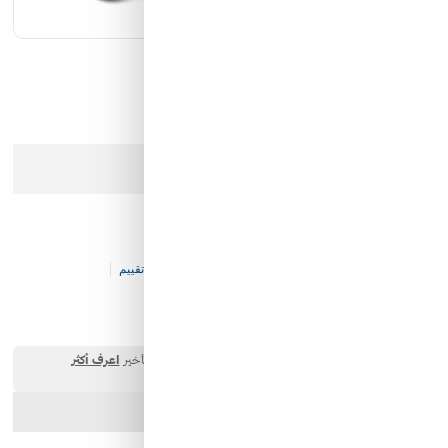
كيان الانارة
مؤسسة محيط الخليج التجارية
شركة ايما الذكية التجارية
عذرا، هذا المنتج لم يعد متوفرا في المخزن
رمز النور
(سيارتين) أطفال جيب
كود المخزن:
K&-T&-V111-P20997
0 تقييم
1٬550.00 SAR
ارسل الصديق
شارك المنتج