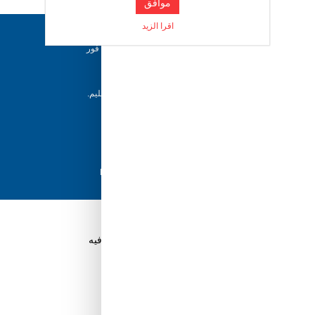
موافق
اقرا الزيد
-مدخل يوسبي
دعم ٢٤/٧
فريقنا متاح للإجابة على أسئلتك وتقديم المساعدة فور
حاجتك إليها
إرجاع خلال 5 أيام
-اصوات
يمكن للعملاء إرجاع منتجاتهم خلال 5 أيام من التسليم.
شحن سريع
مع أفضل مزودي الشحن، نضمن وصول طلبك في
أسرع وقت ممكن.
متجر جوي بوكس
دفع آمن
تسوق بثقة باستخدام نظام الدفع الآمن HyperPay
قم بتنزيل تطبيق Tuwayq.com
تطبيق تسوق سهل ومريح حتلاقي فيه كل الي ودك فيه