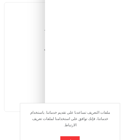
الوصف الكامل
التقييمات
الحق العرض (سيارتين) أطفال جيب بسعر مميز
سيارتين اطفال مناسبه الى عمر تقريبا 6 سنوات
- 12 فولت
-ماطورين
-اضاءه امامية
ملفات التعريف تساعدنا على تقديم خدماتنا. باستخدام
خدماتنا، فإنك توافق على استخدامنا لملفات تعريف
الارتباط.
-وجود ريموت تحكم عن بعد وتحكم عايدي