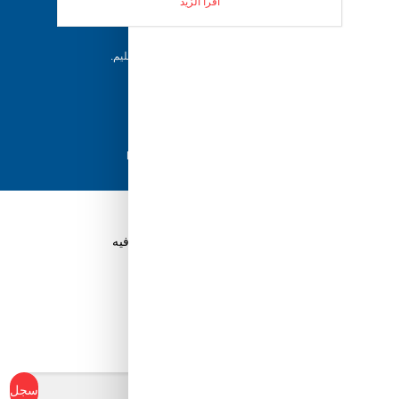
فريقنا متاح للإجابة على أسئلتك وتقديم المساعدة فور
اقرا الزيد
حاجتك إليها
إرجاع خلال 5 أيام
يمكن للعملاء إرجاع منتجاتهم خلال 5 أيام من التسليم.
شحن سريع
مع أفضل مزودي الشحن، نضمن وصول طلبك في
أسرع وقت ممكن.
دفع آمن
تسوق بثقة باستخدام نظام الدفع الآمن HyperPay
قم بتنزيل تطبيق Tuwayq.com
تطبيق تسوق سهل ومريح حتلاقي فيه كل الي ودك فيه
ابدأ في كسب نقاط الولاء
سجل