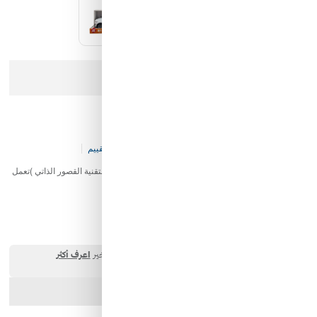
كيان الانارة
مؤسسة محيط الخليج التجارية
عذرا، هذا المنتج لم يعد متوفرا في المخزن
شركة ايما الذكية التجارية
سياره دفع مع الأ صوات
رمز النور
كود المخزن:
K&-T&-V105-P7219
0 تقييم
لعبة سيارة دفع رباعي، نموذج مصغر بمقياس 1:16، مصممة بتقنية القصور الذاتي (تعمل
بالسحب للخلف)، ومناسبة للأطفال بعمر 3 سنوات فما فوق
43.70 SAR
ارسل الصديق
شارك المنتج