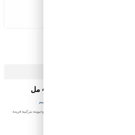
كيان الانارة
مؤسسة محيط الخليج التجارية
شركة ايما الذكية التجارية
رمز النور
عذرا، هذا المنتج لم يعد متوفرا في المخزن
شامبو السدر كويت شوب 450 مل
كود المخزن:
B&-BC-V39-P3141
0 تقييم
شامبو شامبو السدر كويت شوب 450 مل يعيد للشعر صحته وحيويته بتركيبة فريدة
تعتني بالشعر من الجذور حتى الأطراف.
20.00 SAR