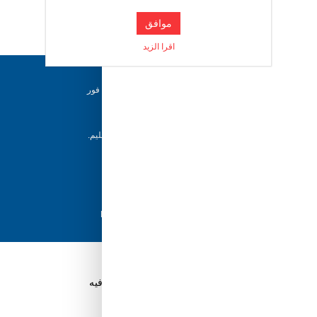
موافق
اقرا الزيد
دعم ٢٤/٧
فريقنا متاح للإجابة على أسئلتك وتقديم المساعدة فور
حاجتك إليها
إرجاع خلال 5 أيام
يمكن للعملاء إرجاع منتجاتهم خلال 5 أيام من التسليم.
شحن سريع
مع أفضل مزودي الشحن، نضمن وصول طلبك في
أسرع وقت ممكن.
دفع آمن
تسوق بثقة باستخدام نظام الدفع الآمن HyperPay
قم بتنزيل تطبيق Tuwayq.com
تطبيق تسوق سهل ومريح حتلاقي فيه كل الي ودك فيه