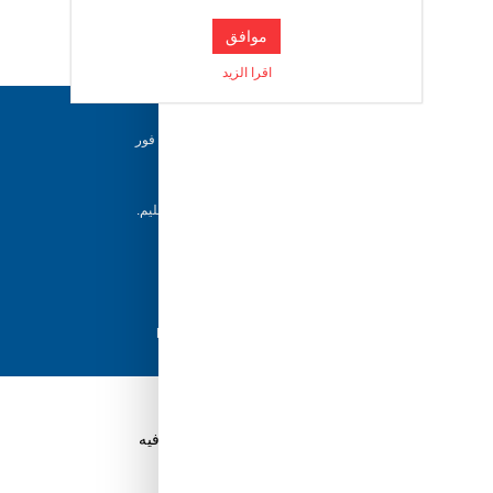
موافق
اقرا الزيد
دعم ٢٤/٧
فريقنا متاح للإجابة على أسئلتك وتقديم المساعدة فور
حاجتك إليها
إرجاع خلال 5 أيام
يمكن للعملاء إرجاع منتجاتهم خلال 5 أيام من التسليم.
شحن سريع
مع أفضل مزودي الشحن، نضمن وصول طلبك في
أسرع وقت ممكن.
دفع آمن
تسوق بثقة باستخدام نظام الدفع الآمن HyperPay
قم بتنزيل تطبيق Tuwayq.com
تطبيق تسوق سهل ومريح حتلاقي فيه كل الي ودك فيه