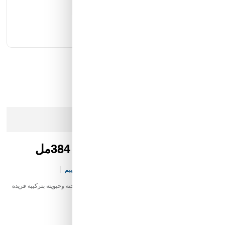
كيان الانارة
مؤسسة محيط الخليج التجارية
شركة ايما الذكية التجارية
رمز النور
عذرا، هذا المنتج لم يعد متوفرا في المخزن
شيا موستر شامبو بزبدة الشيا 384مل
كود المخزن:
B&-BC-V39-P3492
0 تقييم
شامبو شيا موستر شامبو بزبدة الشيا 384مل يعيد للشعر صحته وحيويته بتركيبة فريدة
تعتني بالشعر من الجذور حتى الأطراف.
52.17 SAR