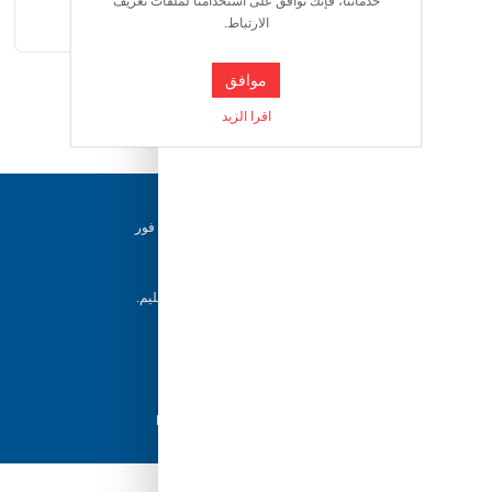
خدماتنا، فإنك توافق على استخدامنا لملفات تعريف
وشخصية "كورومي"
الارتباط.
موافق
اقرا الزيد
دعم ٢٤/٧
فريقنا متاح للإجابة على أسئلتك وتقديم المساعدة فور
حاجتك إليها
إرجاع خلال 5 أيام
يمكن للعملاء إرجاع منتجاتهم خلال 5 أيام من التسليم.
شحن سريع
مع أفضل مزودي الشحن، نضمن وصول طلبك في
أسرع وقت ممكن.
دفع آمن
تسوق بثقة باستخدام نظام الدفع الآمن HyperPay