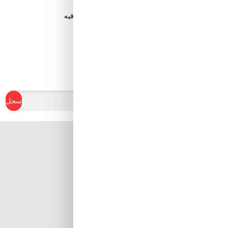
قم بتنزيل تطبيق Tuwayq.com
تطبيق تسوق سهل ومريح حتلاقي فيه كل الي ودك فيه
ابدأ في كسب نقاط الولاء
سجل
Al Khobar, Ar Rakah Al
Janubiyah,
Khaled Ibn Al Walid St
Email : info@tuwayq.com
Phone : +966552779104
تابعنا على مواقع التواصل الإجتماعي