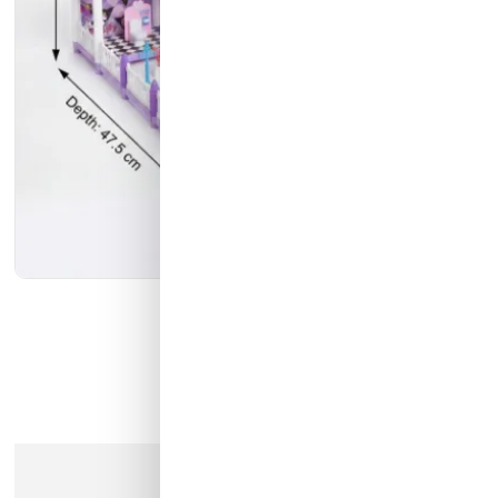
كيان الانارة
مؤسسة محيط الخليج التجارية
شركة ايما الذكية التجارية
رمز النور
عذرا، هذا المنتج لم يعد متوفرا في المخزن