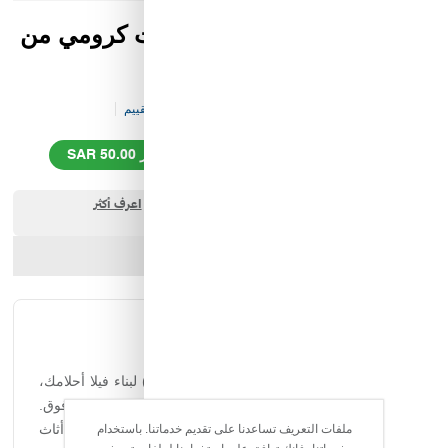
صندوق لعبة حديقه الأحلام بيت كرومي من
نجمة الالعاب
كود المخزن:
K&-T&-V105-P6783
0 تقييم
99.00 SAR
149.00 SAR
وفر 50.00 SAR
ارسل الصديق
شارك المنتج
الوصف الكامل
التقييمات
صندوق لعبة "حديقة الأحلام" (Dream Garden) لبناء فيلا أحلامك،
يحتوي على 213 قطعة ومناسب للأعمار من 3 سنوات فما فوق.
يظهر على الصندوق تصميم لفيلا متعددة الطوابق مع أثاث
ملفات التعريف تساعدنا على تقديم خدماتنا. باستخدام