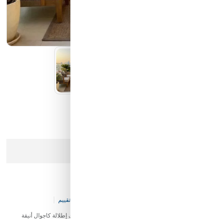
كيان الانارة
مؤسسة محيط الخليج التجارية
شركة ايما الذكية التجارية
رمز النور
عذرا، هذا المنتج لم يعد متوفرا في المخزن
طقم "كلاود جراي أديداس"
كود المخزن:
KF-GC-V113-P21111
0 تقييم
طقم "كلاود جراي أديداس" بتصميم رياضي عصري يمنح طفلك إطلالة كاجوال أنيقة