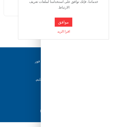
خدماتنا، فإنك توافق على استخدامنا لملفات تعريف
المدرسة أو أثناء ممارسة هواياته المفضلة.
الارتباط.
موافق
اقرا الزيد
دعم ٢٤/٧
فريقنا متاح للإجابة على أسئلتك وتقديم المساعدة فور
حاجتك إليها
إرجاع خلال 5 أيام
يمكن للعملاء إرجاع منتجاتهم خلال 5 أيام من التسليم.
شحن سريع
مع أفضل مزودي الشحن، نضمن وصول طلبك في
أسرع وقت ممكن.
دفع آمن
تسوق بثقة باستخدام نظام الدفع الآمن HyperPay