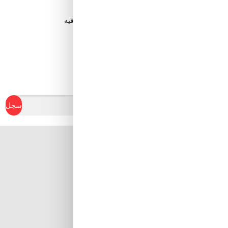
قم بتنزيل تطبيق Tuwayq.com
تطبيق تسوق سهل ومريح حتلاقي فيه كل الي ودك فيه
ابدأ في كسب نقاط الولاء
سجل
Al Khobar, Ar Rakah Al
Janubiyah,
Khaled Ibn Al Walid St
Email : info@tuwayq.com
Phone : +966552779104