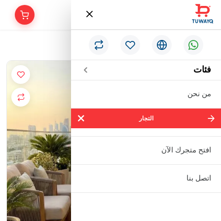
/
الرئيسية
طقم "كلاود جراي أديداس"
فئات
من نحن
التجار
التجار
شركة سالم بالحمر التجارية المحدودة
افتح متجرك الآن
مؤسسة إبراهيم بن عبدالله بن إبراهيم
اتصل بنا
البعيجان التجارية
مؤسسة حنفية للأدوات الصحية