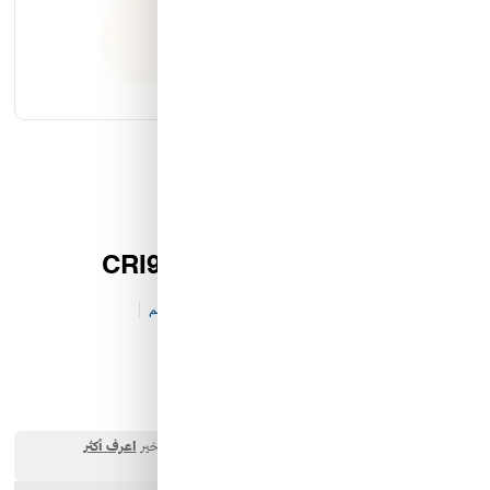
كيان الانارة
مؤسسة محيط الخليج التجارية
شركة ايما الذكية التجارية
رمز النور
علاق مجنتك سمارت 7 واط CRI90
كود المخزن:
E&-IL-V92-P4405
0 تقييم
البائع:
شركة ايما الذكية التجارية
230.00 SAR