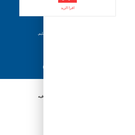
دعم ٢٤/٧
اقرا الزيد
فريقنا متاح للإجابة على أسئلتك وتقديم المساعدة فور
حاجتك إليها
إرجاع خلال 5 أيام
يمكن للعملاء إرجاع منتجاتهم خلال 5 أيام من التسليم.
شحن سريع
مع أفضل مزودي الشحن، نضمن وصول طلبك في
أسرع وقت ممكن.
دفع آمن
تسوق بثقة باستخدام نظام الدفع الآمن HyperPay
قم بتنزيل تطبيق Tuwayq.com
تطبيق تسوق سهل ومريح حتلاقي فيه كل الي ودك فيه
ابدأ في كسب نقاط الولاء