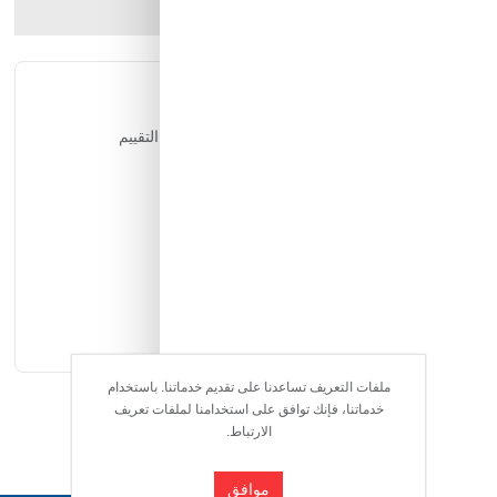
ارسل الصديق
شارك المنتج
التقييمات
يمكن للمستخدمين المسجلين فقط التقييم
ملفات التعريف تساعدنا على تقديم خدماتنا. باستخدام
خدماتنا، فإنك توافق على استخدامنا لملفات تعريف
الارتباط.
موافق