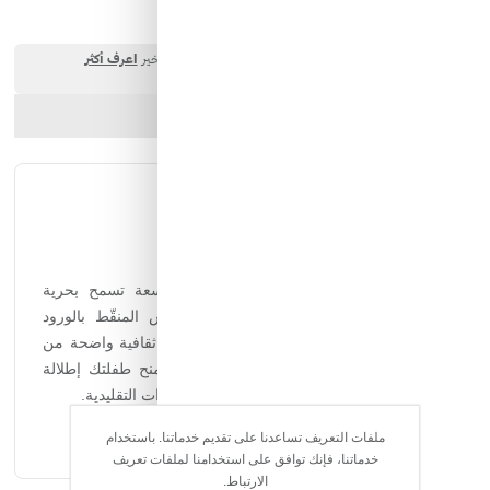
40.00 SAR
ارسل الصديق
شارك المنتج
الوصف الكامل
التقييمات
وصف الفستان:
فستان مريح وأنيق بخصر محدد وقصة واسعة تسمح بحرية
الحركة، يبرز فيه التباين الجميل بين القماش المنقّط بالورود
والياقة البيضاء المطرزة. يعكس الفستان هوية ثقافية واضحة من
خلال الرسمة التوضيحية التي تزين الصدر، ليمنح طفلتك إطلالة
فريدة تجمع بين بساطة الريف وفخامة المجوهرات التقليدية.
ملفات التعريف تساعدنا على تقديم خدماتنا. باستخدام
خدماتنا، فإنك توافق على استخدامنا لملفات تعريف
الارتباط.