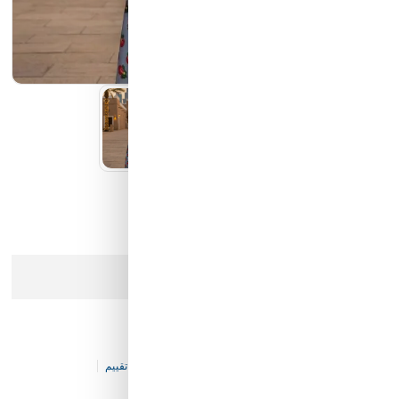
كيان الانارة
مؤسسة محيط الخليج التجارية
شركة ايما الذكية التجارية
رمز النور
عذرا، هذا المنتج لم يعد متوفرا في المخزن
فستان "جوري التراث"
كود المخزن:
KF-GC-V113-P21118
0 تقييم