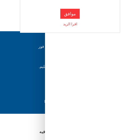
موافق
اقرا الزيد
دعم ٢٤/٧
فريقنا متاح للإجابة على أسئلتك وتقديم المساعدة فور
حاجتك إليها
إرجاع خلال 5 أيام
يمكن للعملاء إرجاع منتجاتهم خلال 5 أيام من التسليم.
شحن سريع
مع أفضل مزودي الشحن، نضمن وصول طلبك في
أسرع وقت ممكن.
دفع آمن
تسوق بثقة باستخدام نظام الدفع الآمن HyperPay
قم بتنزيل تطبيق Tuwayq.com
تطبيق تسوق سهل ومريح حتلاقي فيه كل الي ودك فيه