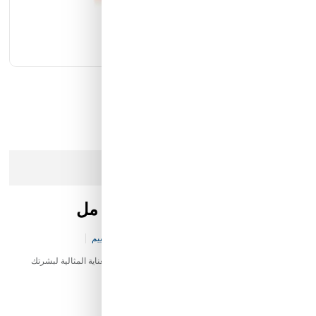
كيان الانارة
مؤسسة محيط الخليج التجارية
شركة ايما الذكية التجارية
رمز النور
عذرا، هذا المنتج لم يعد متوفرا في المخزن
كريم كليري بزبدة الكاكاو 500 مل
كود المخزن:
B&-SK-V39-P3436
0 تقييم
منتج كريم كليري بزبدة الكاكاو 500 مل عالي الجودة يوفر العناية المثالية لبشرتك
باستخدام مكونات طبيعية.
15.00 SAR