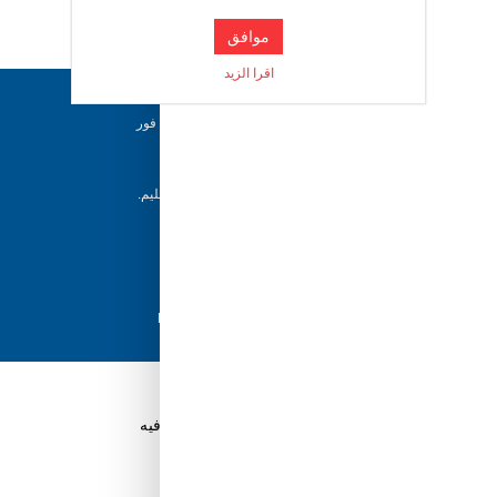
موافق
اقرا الزيد
دعم ٢٤/٧
فريقنا متاح للإجابة على أسئلتك وتقديم المساعدة فور
حاجتك إليها
إرجاع خلال 5 أيام
يمكن للعملاء إرجاع منتجاتهم خلال 5 أيام من التسليم.
شحن سريع
مع أفضل مزودي الشحن، نضمن وصول طلبك في
أسرع وقت ممكن.
دفع آمن
تسوق بثقة باستخدام نظام الدفع الآمن HyperPay
قم بتنزيل تطبيق Tuwayq.com
تطبيق تسوق سهل ومريح حتلاقي فيه كل الي ودك فيه