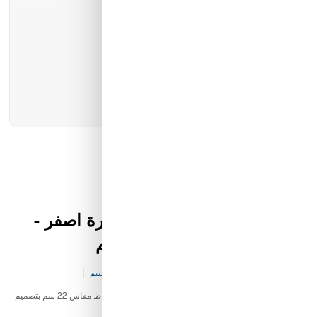
كيان الانارة
مؤسسة محيط الخليج التجارية
شركة ايما الذكية التجارية
رمز النور
كشاف عدسات مجرى لون انارة اصفر -
شمسي 12 واط مقاس 22 سم
كود المخزن:
E&-W&-V80-P4036
0 تقييم
إضاءة كشاف عدسات مجرى لون انارة اصفر - شمسي 12 واط مقاس 22 سم بتصميم
عصري تضيف لمسة جمالية وتناسب مختلف المساحات.