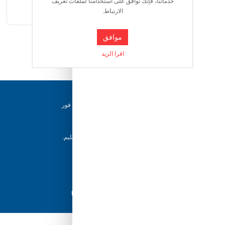
خدماتنا، فإنك توافق على استخدامنا لملفات تعريف
الارتباط.
موافق
اقرا الزيد
دعم ٢٤/٧
فريقنا متاح للإجابة على أسئلتك وتقديم المساعدة فور
حاجتك إليها
إرجاع خلال 5 أيام
يمكن للعملاء إرجاع منتجاتهم خلال 5 أيام من التسليم.
شحن سريع
مع أفضل مزودي الشحن، نضمن وصول طلبك في
أسرع وقت ممكن.
دفع آمن
تسوق بثقة باستخدام نظام الدفع الآمن HyperPay