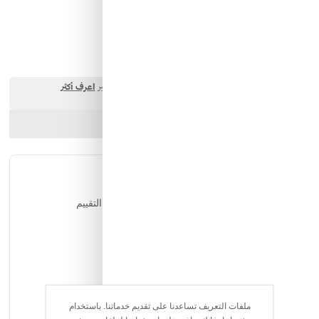
البائع:
كيان الانارة
23.00 SAR
ارسل الصديق
شارك المنتج
التقييمات
يمكن للمستخدمين المسجلين فقط التقييم
ملفات التعريف تساعدنا على تقديم خدماتنا. باستخدام