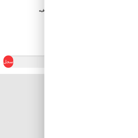
قم بتنزيل تطبيق Tuwayq.com
تطبيق تسوق سهل ومريح حتلاقي فيه كل الي ودك فيه
ابدأ في كسب نقاط الولاء
سجل
Al Khobar, Ar Rakah Al
Janubiyah,
Khaled Ibn Al Walid St
Email : info@tuwayq.com
Phone : +966552779104
تابعنا على مواقع التواصل الإجتماعي