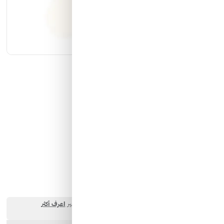
كيان الانارة
مؤسسة محيط الخليج التجارية
شركة ايما الذكية التجارية
رمز النور
كوداك لمبة ليد E27
كود المخزن:
La - 00106
0 تقييم
البائع:
شركة ايما الذكية التجارية
7.00 SAR