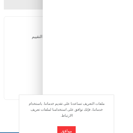
ارسل الصديق
شارك المنتج
التقييمات
يمكن للمستخدمين المسجلين فقط التقييم
ملفات التعريف تساعدنا على تقديم خدماتنا. باستخدام
خدماتنا، فإنك توافق على استخدامنا لملفات تعريف
الارتباط.
موافق