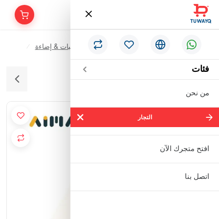
/
/
/
الرئيسية
الأدوات الكهربائية & الإنارة
لمبات & إضاءة
كوداك لمبة ليد E27
فئات
من نحن
التجار
التجار
شركة سالم بالحمر التجارية المحدودة
افتح متجرك الآن
مؤسسة إبراهيم بن عبدالله بن إبراهيم
اتصل بنا
البعيجان التجارية
مؤسسة حنفية للأدوات الصحية