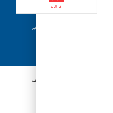
دعم ٢٤/٧
اقرا الزيد
فريقنا متاح للإجابة على أسئلتك وتقديم المساعدة فور
حاجتك إليها
إرجاع خلال 5 أيام
يمكن للعملاء إرجاع منتجاتهم خلال 5 أيام من التسليم.
شحن سريع
مع أفضل مزودي الشحن، نضمن وصول طلبك في
أسرع وقت ممكن.
دفع آمن
تسوق بثقة باستخدام نظام الدفع الآمن HyperPay
قم بتنزيل تطبيق Tuwayq.com
تطبيق تسوق سهل ومريح حتلاقي فيه كل الي ودك فيه
ابدأ في كسب نقاط الولاء