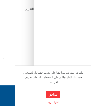
التقييمات
يمكن للمستخدمين المسجلين فقط التقييم
ملفات التعريف تساعدنا على تقديم خدماتنا. باستخدام
خدماتنا، فإنك توافق على استخدامنا لملفات تعريف
الارتباط.
دعم ٢٤/٧
موافق
فريقنا متاح للإجابة على أسئلتك وتقديم المساعدة فور
حاجتك إليها
اقرا الزيد