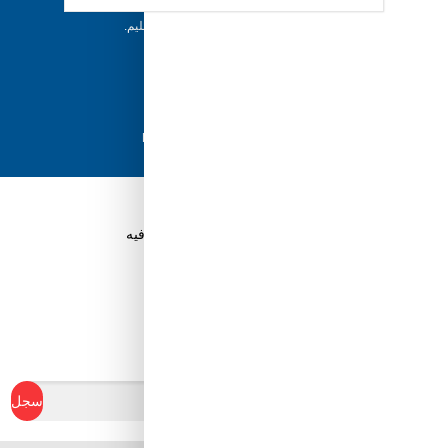
إرجاع خلال 5 أيام
يمكن للعملاء إرجاع منتجاتهم خلال 5 أيام من التسليم.
شحن سريع
مع أفضل مزودي الشحن، نضمن وصول طلبك في
أسرع وقت ممكن.
دفع آمن
تسوق بثقة باستخدام نظام الدفع الآمن HyperPay
قم بتنزيل تطبيق Tuwayq.com
تطبيق تسوق سهل ومريح حتلاقي فيه كل الي ودك فيه
ابدأ في كسب نقاط الولاء
سجل