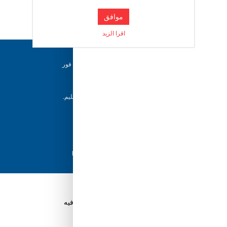
موافق
اقرا الزيد
دعم ٢٤/٧
فريقنا متاح للإجابة على أسئلتك وتقديم المساعدة فور
حاجتك إليها
إرجاع خلال 5 أيام
يمكن للعملاء إرجاع منتجاتهم خلال 5 أيام من التسليم.
شحن سريع
مع أفضل مزودي الشحن، نضمن وصول طلبك في
أسرع وقت ممكن.
دفع آمن
تسوق بثقة باستخدام نظام الدفع الآمن HyperPay
قم بتنزيل تطبيق Tuwayq.com
تطبيق تسوق سهل ومريح حتلاقي فيه كل الي ودك فيه