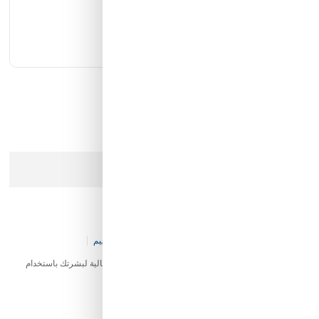
كيان الانارة
مؤسسة محيط الخليج التجارية
شركة ايما الذكية التجارية
رمز النور
عذرا، هذا المنتج لم يعد متوفرا في المخزن
لوشن جسم بالحليب يوكو
كود المخزن:
S&-FE-V39-P3523
0 تقييم
منتج لوشن جسم بالحليب يوكو عالي الجودة يوفر العناية المثالية لبشرتك باستخدام
مكونات طبيعية.
25.00 SAR