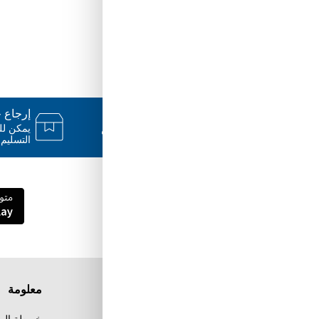
دعم ٢٤/٧
إرجاع خلال
فريقنا متاح للإجابة على أسئلتك وتقديم
المساعدة فور حاجتك إليها
التسليم.
قم بتنزيل تطبيق Tuwayq.com
تطبيق تسوق سهل ومريح حتلاقي فيه كل الي
ودك فيه
معلومة