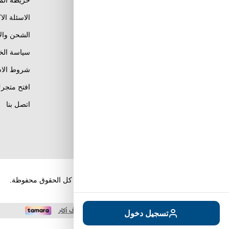
خريطة الم
الاسئلة الا
الشحن وال
Al Khobar, Ar Rakah Al
Janubiyah,
سياسة ال
Khaled Ibn Al Walid St
Email : info@tuwayq.com
شروط الاس
Phone : +966552779104
افتح متجرك
تابعنا على مواقع التواصل
اتصل بنا
الإجتماعي
حقوق الطبع والنشر والنسخ؛ 2026 طويق كوم. كل الحقوق محفوظة.
تسجيل دخول