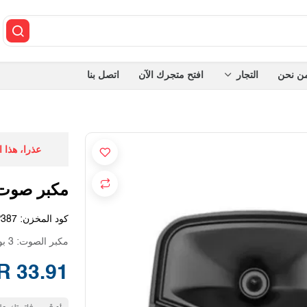
ن نحن
التجار
افتح متجرك الآن
اتصل بنا
عذرا، هذا 
مكبر صوت
كود المخزن:
P387
مكبر الصوت: 3 بوصة
33.91 SAR