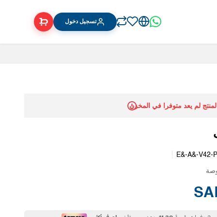
تسجيل دخول
المنتج لم يعد متوفرا في المخزن
E&-A&-V42-