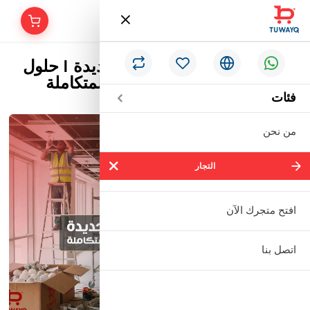
منصة طويق كوم بحلتها الجديدة | حلول
ومواد البناء والتشطيب المتكاملة
فئات
من نحن
التجار
التجار
شركة سالم بالحمر التجارية المحدودة
افتح متجرك الآن
مؤسسة إبراهيم بن عبدالله بن إبراهيم
اتصل بنا
البعيجان التجارية
مؤسسة حنفية للأدوات الصحية