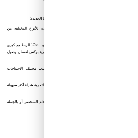
ومن
أبرز
المزايا
والحلول
التي
تقدمها
منصة
طويق
في
حلتها
الجديدة
:
1
خيارات
توصيل
متعددة
:
خدمات
شحن
مرنة
ومخصصة
للأنواع
المختلفة
من
الشحنات
،
سواء
كانت
خفيفة
أو
ثقيلة
.
2
ربط
لوجستي
ذكي
:
تكامل
رقمي
عبر
شريك
النجاح
(
أوتو
- Oto)
للربط
مع
كبرى
شركات
الشحن
العالمية
والمحلية
مثل
أرامكس
،
سمسا
،
وريد
بوكس
لضمان
وصول
طلباتك
بأمان
.
3
خيارات
دفع
كاملة
:
منظومة
دفع
آمنة
ومتنوعة
تناسب
مختلف
الاحتياجات
والتفضيلات
للعملاء
.
4
حلول
تقسيط
وتمويل
ميسرة
:
توفير
خيارات
تمويلية
مرنة
لتجربة
شراء
أكثر
سهولة
وتيسيراً
لخطوات
بناء
مشروعك
.
5
مرونة
الشراء
:
إمكانية
الشراء
والطلب
بالقطعة
للاستخدام
الشخصي
أو
بالجملة
حسب
طبيعة
احتياج
مشروعك
وحجمه
.
طويق
...
تقرّب
لك
خيارات
البناء
وتسهّل
عليك
الاختيار
.