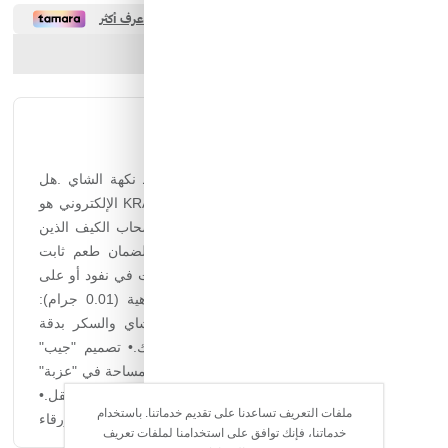
ارسل الصديق
شارك المنتج
الوصف الكامل
التقييمات
ميزان "كراون" الرقمي - رفيق الكشتة لضبط نكهة الشاي .هل
أنت من عشاق "البيالة" الموزونة؟ ميزان KRAWN الإلكتروني هو
القطعة التي تنقص عزبتك. مصمم خصيصاً لأصحاب الكيف الذين
يبحثون عن الدقة في عيار الشاي والسكر، لضمان طعم ثابت
ومثالي في كل "طبخة" وبريق شاي، سواء كنت في نفود أو على
الشاطئ.لماذا تحتاجه في رحلاتك؟• دقة متناهية (0.01 جرام):
وداعاً للتقدير العشوائي؛ حدد كمية أوراق الشاي والسكر بدقة
لتحصل على اللون والطعم الذي يرضي رأسك.• تصميم "جيب"
مدمج: يأتي بحجم صغير وخفيف الوزن، لا يأخذ مساحة في "عزبة"
الشاي، ومزود بغطاء واقي لحمايته من الصدمات أثناء التنقل.•
ملفات التعريف تساعدنا على تقديم خدماتنا. باستخدام
سهولة الاستخدام في البر: شاشة LCD بـ إضاءة خلفية زرقاء
خدماتنا، فإنك توافق على استخدامنا لملفات تعريف
واضحة جداً للاستخدام في الليل أو في ظروف الإضاءة الخافتة