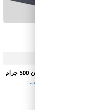
كيان الانارة
مؤسسة محيط الخليج التجارية
شركة ايما الذكية التجارية
رمز النور
عذرا، هذا المنتج لم يعد متوفرا في المخزن
ميزان شاي الكتروني من كراون 500 جرام
كود المخزن:
C&-CE-V102-P5202
0 تقييم
ميزان "كراون" الرقمي - رفيق الكشتة لضبط نكهة الشاي .
33.00 SAR