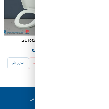
طقم إكسسورات 6 قطع ألمونيوم
غطاء كرسي 6052 ماجور
كروم - رانسي
17.00 SAR
67.00 SAR
أضف للسلة
اشتري الآن
أضف للسلة
اشتري الآن
دعم ٢٤/٧
فريقنا متاح للإجابة على أسئلتك وتقديم المساعدة فور
حاجتك إليها