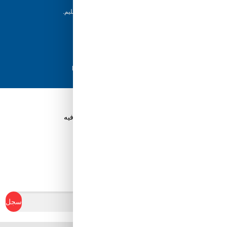
إرجاع خلال 5 أيام
يمكن للعملاء إرجاع منتجاتهم خلال 5 أيام من التسليم.
شحن سريع
مع أفضل مزودي الشحن، نضمن وصول طلبك في
أسرع وقت ممكن.
دفع آمن
تسوق بثقة باستخدام نظام الدفع الآمن HyperPay
قم بتنزيل تطبيق Tuwayq.com
تطبيق تسوق سهل ومريح حتلاقي فيه كل الي ودك فيه
ابدأ في كسب نقاط الولاء
سجل