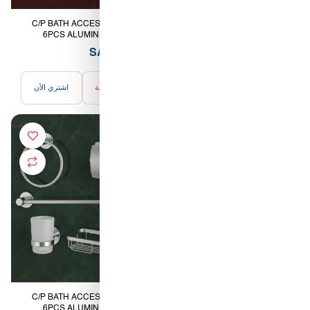
C/P BATH ACCESORIES SET
C/P BATH ACCESORIES SET
6PCS ALUMINIUM HEAVY
6PCS ALUMINIUM HEAVY
CHROME RANCY[CH
BLACK RANCY [CH
67.00 SAR
66.50 SAR
أضف للسلة
اشتري الآن
أضف للسلة
اشتري الآن
C/P BATH ACCESORIES SET
C/P BATH ACCESORIES SET
6PCS ALUMINIUM HEAVY
6PCS ALUMINIUM HEAVY