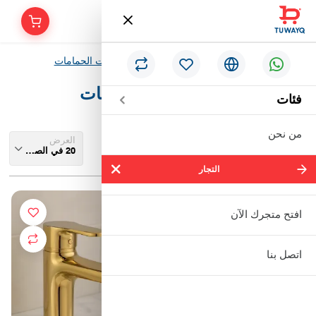
/
/
/
الرئيسية
السباكة
الحمامات
إكسسوارات الحمامات
إكسسوارات الحمامات
فئات
من نحن
رتب بـ
العرض
تصفية حسب
تلقائي
20 في الصفحة
التجار
التجار
شركة سالم بالحمر التجارية المحدودة
افتح متجرك الآن
مؤسسة إبراهيم بن عبدالله بن إبراهيم
اتصل بنا
البعيجان التجارية
مؤسسة حنفية للأدوات الصحية