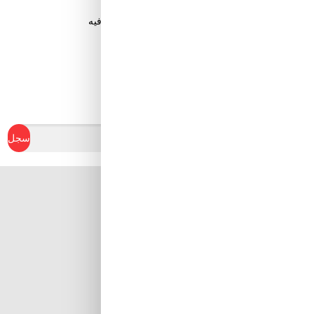
قم بتنزيل تطبيق Tuwayq.com
تطبيق تسوق سهل ومريح حتلاقي فيه كل الي ودك فيه
ابدأ في كسب نقاط الولاء
سجل
Al Khobar, Ar Rakah Al
Janubiyah,
Khaled Ibn Al Walid St
Email : info@tuwayq.com
Phone : +966552779104
تابعنا على مواقع التواصل الإجتماعي