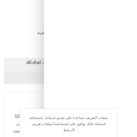
منظف ​​الزجاج 750 مل
كود المخزن:
JT-00502
0 تقييم
كريستال كلير فيجن (750 مل): ينظف الزجاج ولا يترك أي خطوط
17.25 SAR
ارسل الصديق
شارك المنتج
الوصف الكامل
التقييمات
يوفر بخاخ منظف الزجاج القوي هذا (750 مل) لمعانًا متألقًا وخاليًا
ملفات التعريف تساعدنا على تقديم خدماتنا. باستخدام
من الخطوط. فهو يزيل بصمات الأصابع واللطخات والأوساخ دون
خدماتنا، فإنك توافق على استخدامنا لملفات تعريف
الارتباط.
عناء، ويترك الأسطح الزجاجية نظيفة تمامًا. يعد هذا المنظف متعدد