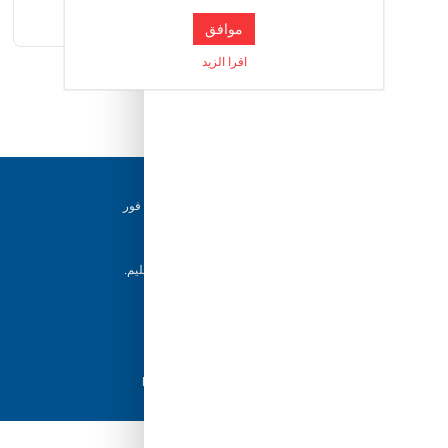
الأغراض مثاليًا للنوافذ والمرايا وأسطح العمل والمزيد.
موافق
اقرا الزيد
دعم ٢٤/٧
فريقنا متاح للإجابة على أسئلتك وتقديم المساعدة فور
حاجتك إليها
إرجاع خلال 5 أيام
يمكن للعملاء إرجاع منتجاتهم خلال 5 أيام من التسليم.
شحن سريع
مع أفضل مزودي الشحن، نضمن وصول طلبك في
أسرع وقت ممكن.
دفع آمن
تسوق بثقة باستخدام نظام الدفع الآمن HyperPay