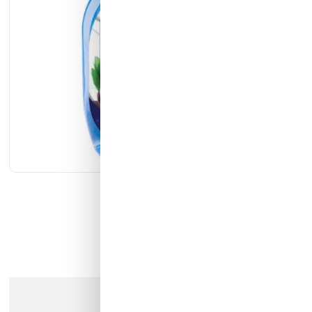
كيان الانارة
مؤسسة محيط الخليج التجارية
شركة ايما الذكية التجارية
رمز النور
عذرا، هذا المنتج لم يعد متوفرا في المخزن