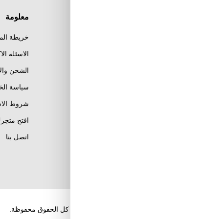
معلومة
خريطة الم
الاسئلة الا
الشحن وال
Al Khobar, Ar Rakah Al
Janubiyah,
سياسة ال
Khaled Ibn Al Walid St
Email : info@tuwayq.com
شروط الاس
Phone : +966552779104
افتح متجرك
تابعنا على مواقع التواصل
اتصل بنا
الإجتماعي
حقوق الطبع والنشر والنسخ؛ 2026 طويق كوم. كل الحقوق محفوظة.