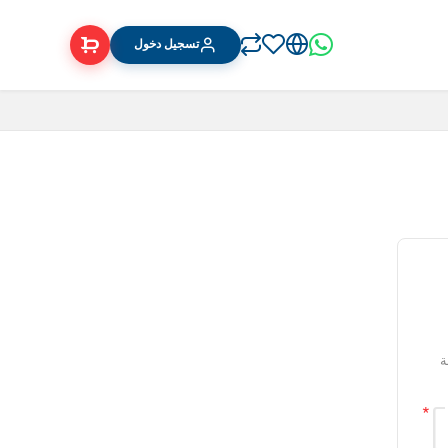
تسجيل دخول
ة
*