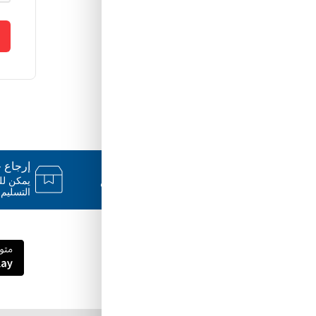
دعم ٢٤/٧
إرجاع خلال
فريقنا متاح للإجابة على أسئلتك وتقديم
المساعدة فور حاجتك إليها
التسليم.
قم بتنزيل تطبيق Tuwayq.com
تطبيق تسوق سهل ومريح حتلاقي فيه كل الي
ودك فيه