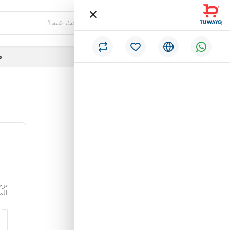
فئات
م
/
الرئيسية
إستعادة كلمة المرور
يرج
الم