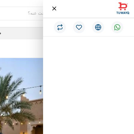
فئات
م
/
الرئيسية
تيشيرت GAP اسود مقلم