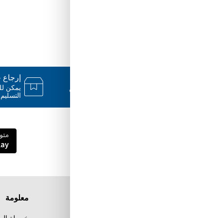
دعم ٢٤/٧
إرجاع خلال
فريقنا متاح للإجابة على أسئلتك وتقديم
المساعدة فور حاجتك إليها
التسليم.
قم بتنزيل تطبيق Tuwayq.com
تطبيق تسوق سهل ومريح حتلاقي فيه كل الي
ودك فيه
معلومة