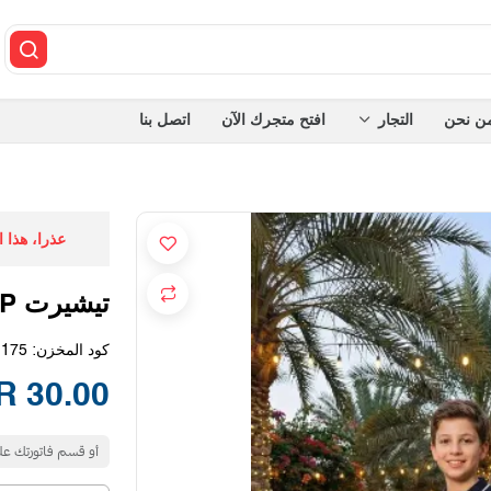
ن نحن
التجار
افتح متجرك الآن
اتصل بنا
عذرا، هذا 
تيشيرت GAP اسود مقلم
كود المخزن:
1175
30.00 SAR