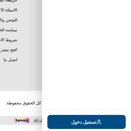
خريطة الم
الاسئلة الا
الشحن وال
Al Khobar, Ar Rakah Al
Janubiyah,
سياسة ال
Khaled Ibn Al Walid St
Email : info@tuwayq.com
شروط الاس
Phone : +966552779104
افتح متجرك
تابعنا على مواقع التواصل
اتصل بنا
الإجتماعي
حقوق الطبع والنشر والنسخ؛ 2026 طويق كوم. كل الحقوق محفوظة.
تسجيل دخول