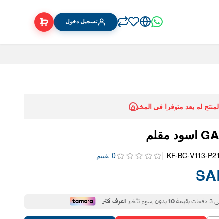
تسجيل دخول
المنتج لم يعد متوفرا في المخزن
KF-BC-V113-P2
0 تقييم