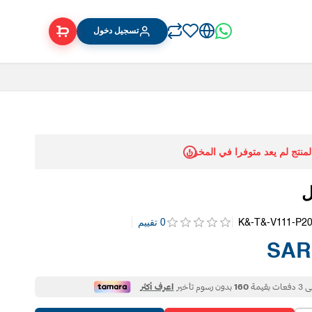
تسجيل دخول
المنتج لم يعد متوفرا في المخزن
ل
K&-T&-V111-P2
0 تقييم