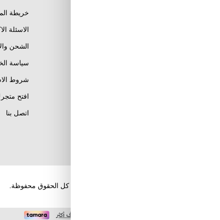
خريطة الم
الاسئلة الا
الشحن وال
Al Khobar, Ar Rakah Al
Janubiyah,
سياسة ال
Khaled Ibn Al Walid St
Email : info@tuwayq.com
شروط الاس
Phone : +966552779104
افتح متجرك
تابعنا على مواقع التواصل
اتصل بنا
الإجتماعي
حقوق الطبع والنشر والنسخ؛ 2026 طويق كوم. كل الحقوق محفوظة.