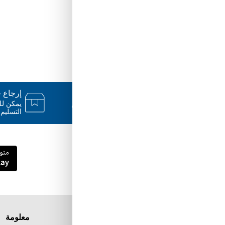
دعم ٢٤/٧
إرجاع خلال
فريقنا متاح للإجابة على أسئلتك وتقديم
المساعدة فور حاجتك إليها
التسليم.
قم بتنزيل تطبيق Tuwayq.com
تطبيق تسوق سهل ومريح حتلاقي فيه كل الي
ودك فيه
معلومة