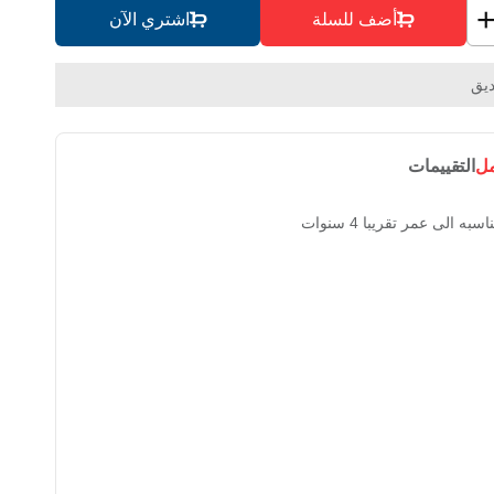
أضف للسلة
اشتري الآن
يق
مل
التقييمات
 الى عمر تقريبا 4 سنوات