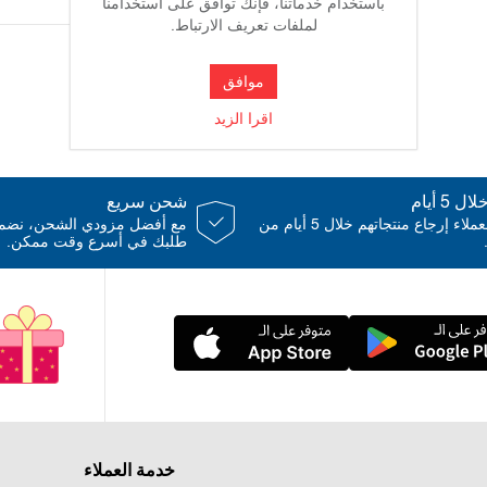
باستخدام خدماتنا، فإنك توافق على استخدامنا
لملفات تعريف الارتباط.
- ابواب تفتح
موافق
-وجود ريموت 
اقرا الزيد
-مدخل يوسبي
 5 أيام
شحن سريع
يمكن للعملاء إرجاع منتجاتهم خلال 5 أيام من
مع أفضل مزودي الشحن، نض
طلبك في أسرع وقت ممكن.
-اصوات
- هزاز
متجر جوي بو
خدمة العملاء