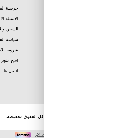
خريطة الم
الاسئلة الا
الشحن وال
Al Khobar, Ar Rakah Al
Janubiyah,
سياسة ال
Khaled Ibn Al Walid St
Email : info@tuwayq.com
شروط الاس
Phone : +966552779104
افتح متجرك
تابعنا على مواقع التواصل
اتصل بنا
الإجتماعي
حقوق الطبع والنشر والنسخ؛ 2026 طويق كوم. كل الحقوق محفوظة.