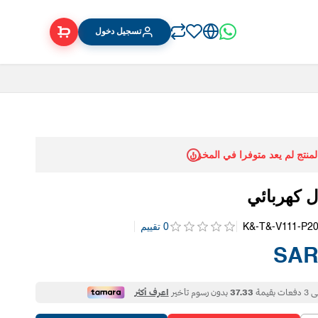
تسجيل دخول
المنتج لم يعد متوفرا في المخزن
ل كهربائي
K&-T&-V111-P2
0 تقييم