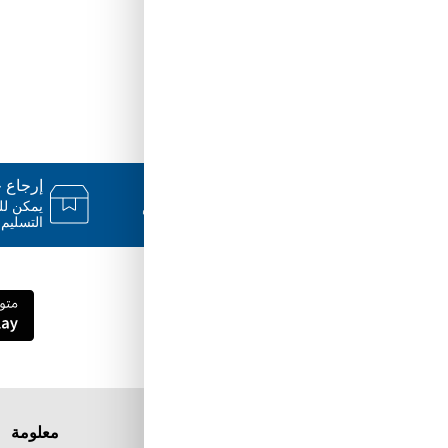
دعم ٢٤/٧
إرجاع خلال
فريقنا متاح للإجابة على أسئلتك وتقديم
المساعدة فور حاجتك إليها
التسليم.
قم بتنزيل تطبيق Tuwayq.com
تطبيق تسوق سهل ومريح حتلاقي فيه كل الي
ودك فيه
معلومة