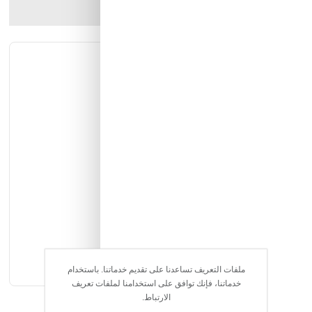
ارسل الصديق
شارك المنتج
الوصف الكامل
التقييمات
دباب اطفال مناسب الى عمر تقريبي 3 سنوات
6 فولت
1 ماطور
اضاءة امامية
ملفات التعريف تساعدنا على تقديم خدماتنا. باستخدام
خدماتنا، فإنك توافق على استخدامنا لملفات تعريف
دعسه رجل
الارتباط.