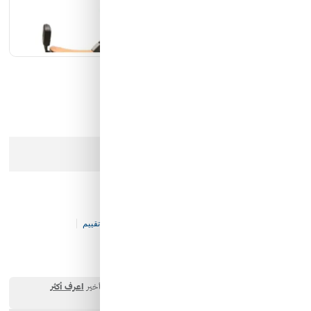
كيان الانارة
مؤسسة محيط الخليج التجارية
شركة ايما الذكية التجارية
رمز النور
عذرا، هذا المنتج لم يعد متوفرا في المخزن
دباب اطفال كهربائي
كود المخزن:
K&-T&-V111-P21040
0 تقييم
340.00 SAR