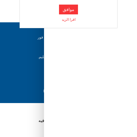
موافق
امكانية الطفل التحكم فيه
اقرا الزيد
دعم ٢٤/٧
فريقنا متاح للإجابة على أسئلتك وتقديم المساعدة فور
حاجتك إليها
إرجاع خلال 5 أيام
جوي بوكس
يمكن للعملاء إرجاع منتجاتهم خلال 5 أيام من التسليم.
شحن سريع
مع أفضل مزودي الشحن، نضمن وصول طلبك في
أسرع وقت ممكن.
# دباب_اطفال #دباب # العاب اطفال #دباب_كهربائي #
دفع آمن
جوي_بوكس #جوي #Joybox
تسوق بثقة باستخدام نظام الدفع الآمن HyperPay
قم بتنزيل تطبيق Tuwayq.com
تطبيق تسوق سهل ومريح حتلاقي فيه كل الي ودك فيه