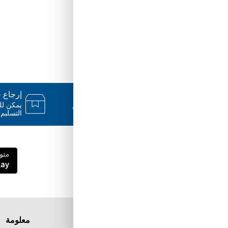
دعم ٢٤/٧
إرجاع خلال
فريقنا متاح للإجابة على أسئلتك وتقديم
المساعدة فور حاجتك إليها
التسليم.
قم بتنزيل تطبيق Tuwayq.com
تطبيق تسوق سهل ومريح حتلاقي فيه كل الي
ودك فيه
معلومة