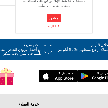
باستخدام خدماتنا، فإنك توافق على استخدامنا
لملفات تعريف الارتباط.
-وجود ريموت 
موافق
-مدخل يوسبي
اقرا الزيد
-اصوات
 5 أيام
شحن سريع
يمكن للعملاء إرجاع منتجاتهم خلال 5 أيام من
مع أفضل مزودي الشحن، نض
طلبك في أسرع وقت ممكن.
متجر جوي بو
خدمة العملاء