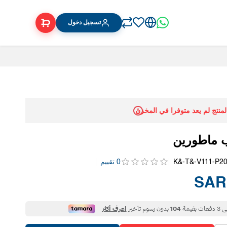
تسجيل دخول
المنتج لم يعد متوفرا في المخزن
 ماطورين
K&-T&-V111-P2
0 تقييم