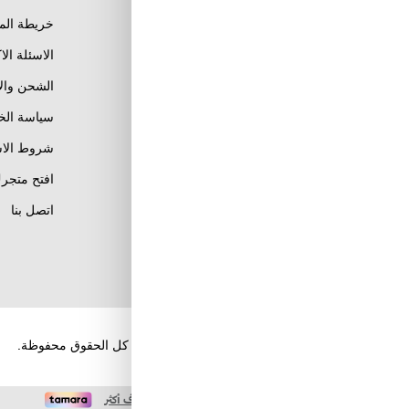
خريطة الم
الاسئلة الا
الشحن وال
Al Khobar, Ar Rakah Al
Janubiyah,
سياسة ال
Khaled Ibn Al Walid St
Email : info@tuwayq.com
شروط الاس
Phone : +966552779104
افتح متجرك
تابعنا على مواقع التواصل
اتصل بنا
الإجتماعي
حقوق الطبع والنشر والنسخ؛ 2026 طويق كوم. كل الحقوق محفوظة.