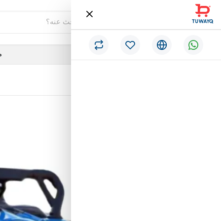
فئات
م
/
الرئيسية
سياره جيب ماطورين