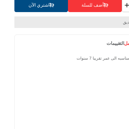
أضف للسلة
اشتري الآن
يق
مل
التقييمات
به الى عمر تقريبا 7 سنوات