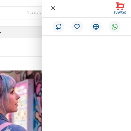
فئات
م
/
الرئيسية
شنطة اطفال stich وردي