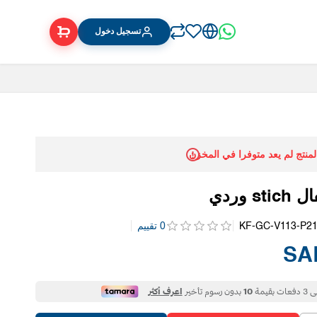
تسجيل دخول
المنتج لم يعد متوفرا في المخزن
 وردي
KF-GC-V113-P2
0 تقييم