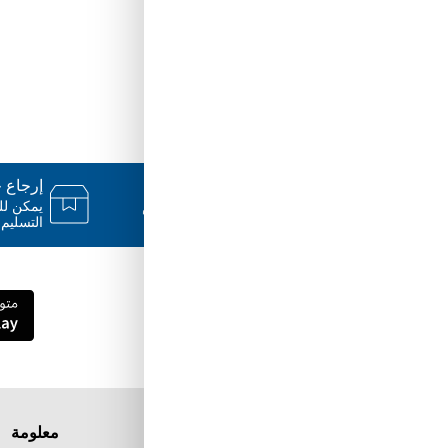
دعم ٢٤/٧
إرجاع خلال
فريقنا متاح للإجابة على أسئلتك وتقديم
المساعدة فور حاجتك إليها
التسليم.
قم بتنزيل تطبيق Tuwayq.com
تطبيق تسوق سهل ومريح حتلاقي فيه كل الي
ودك فيه
معلومة