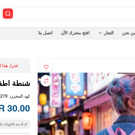
ن نحن
التجار
افتح متجرك الآن
اتصل بنا
عذرا، هذا 
شنطة اطفال stich
كود المخزن:
1279
30.00 SAR