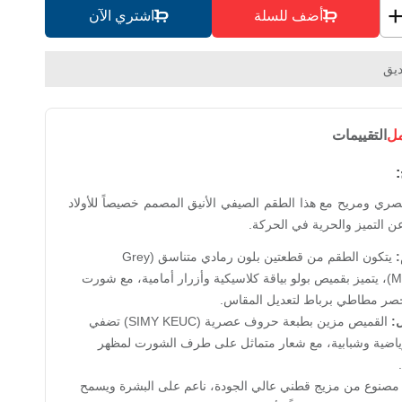
أضف للسلة
اشتري الآن
يق
مل
التقييمات
ري ومريح مع هذا الطقم الصيفي الأنيق المصمم خصيصاً للأولاد
عن التميز والحرية في الحركة.
:
يتكون الطقم من قطعتين بلون رمادي متناسق (Grey
Melange)، يتميز بقميص بولو بياقة كلاسيكية وأزرار أمامية، مع شورت
صر مطاطي برباط لتعديل المقاس.
ل:
القميص مزين بطبعة حروف عصرية (SIMY KEUC) تضفي
اضية وشبابية، مع شعار متماثل على طرف الشورت لمظهر
صنوع من مزيج قطني عالي الجودة، ناعم على البشرة ويسمح