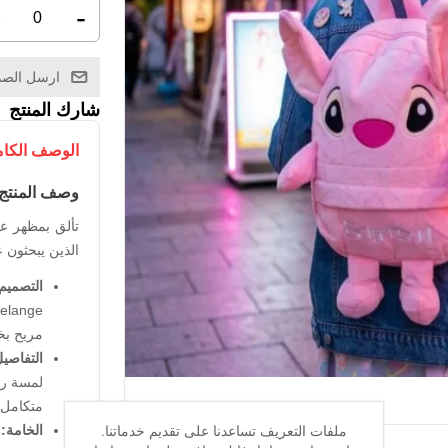
+
-
ارسل الصد
شارك المنتج
الوصف الكا
وصف المنتج:
تألق بمظهر عص
الذين يبحثون 
التصميم
مريح بخ
التفاصي
لمسة ري
متكامل.
الخامة:
م
ملفات التعريف تساعدنا على تقديم خدماتنا.