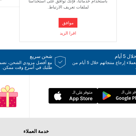
باستخدام خدماتنا، فإنك توافق على استخدامنا
بمرور ال
لملفات تعريف الارتباط.
الاستخد
توازناً 
موافق
اقرا الزيد
 5 أيام
شحن سريع
يمكن للعملاء إرجاع منتجاتهم خلال 5 أيام من
مع أفضل مزودي الشحن، نض
طلبك في أسرع وقت ممكن.
خدمة العملاء