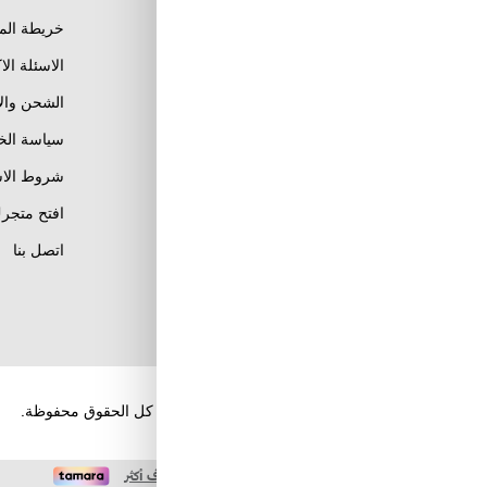
خريطة الم
الاسئلة الا
الشحن وال
Al Khobar, Ar Rakah Al
Janubiyah,
سياسة ال
Khaled Ibn Al Walid St
Email : info@tuwayq.com
شروط الاس
Phone : +966552779104
افتح متجرك
تابعنا على مواقع التواصل
اتصل بنا
الإجتماعي
حقوق الطبع والنشر والنسخ؛ 2026 طويق كوم. كل الحقوق محفوظة.