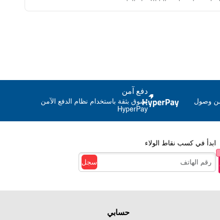
هواء، مما يجعله مثالياً للأجواء الدافئة.
ام:
مناسب جداً للعب، السفر، أو الزيارات العائلية، حيث يوفر
مثالياً بين المظهر "الكاجوال الشيك" والراحة القصوى.
دفع آمن
من وصول
تسوق بثقة باستخدام نظام الدفع الآمن
HyperPay
ابدأ في كسب نقاط الولاء
سجل
حسابي