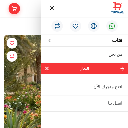
/
الرئيسية
طقم "زهور الربيع" - بيج منقّش
فئات
من نحن
التجار
التجار
شركة سالم بالحمر التجارية المحدودة
افتح متجرك الآن
مؤسسة إبراهيم بن عبدالله بن إبراهيم
اتصل بنا
البعيجان التجارية
مؤسسة حنفية للأدوات الصحية