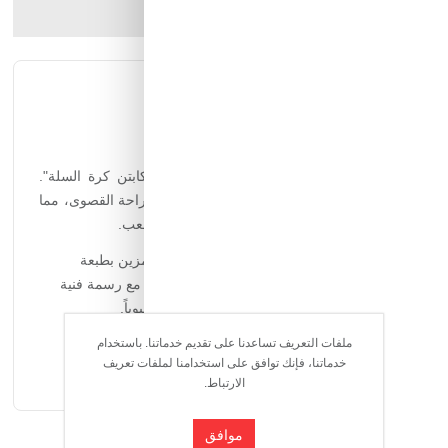
ارسل الصديق
شارك المنتج
الوصف الكامل
التقييمات
وصف المنتج:
امنح طفلك إطلالة رياضية متميزة مع طقم "كابتن كرة السلة".
صُمم هذا الطقم ليجمع بين المظهر العصري والراحة القصوى، مما
يجعله الخيار الأمثل للنزهات اليومية أو أوقات اللعب.
التصميم:
تيشيرت باللون الرمادي الهادئ مزين بطبعة
"Basketball Team" اللطيفة على الصدر، مع رسمة فنية
ممتعة ومفصلة من الخلف تعطي طابعاً حيوياً.
البنطلون:
بنطلون "كارغو" باللون الأخضر الباستيل (Mint
ملفات التعريف تساعدنا على تقديم خدماتنا. باستخدام
Green) مجهز بجيوب جانبية عملية وخصر مرن لضمان
خدماتنا، فإنك توافق على استخدامنا لملفات تعريف
حرية الحركة.
الارتباط.
الخامة:
قماش قطني عالي الجودة، ناعم على البشرة
ويسمح بمرور الهواء ليحافظ على برودة جسم طفلك طوال
موافق