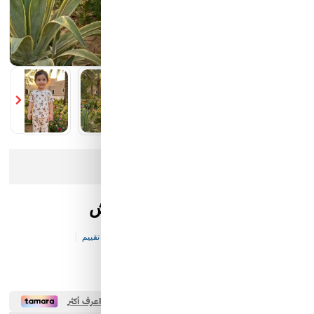
كيان الانارة
مؤسسة محيط الخليج التجارية
شركة ايما الذكية التجارية
رمز النور
عذرا، هذا المنتج لم يعد متوفرا في المخزن
طقم "زهور الربيع" - بيج منقّش
كود المخزن:
KF-BC-V113-P21228
0 تقييم
30.00 SAR