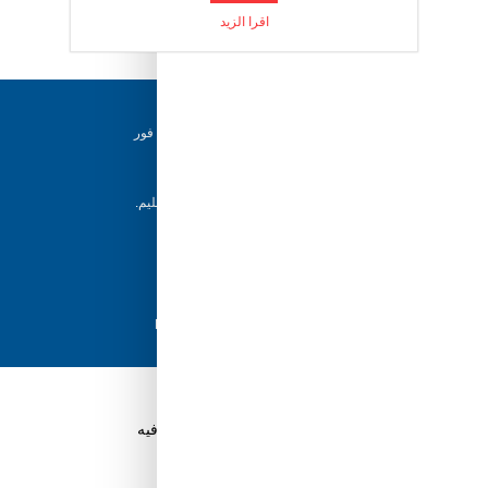
اليوم.
اقرا الزيد
التفاصيل:
تطريز متقن لشخصية الدب الرياضي يضفي
لمسة من المرح والتميز.
دعم ٢٤/٧
فريقنا متاح للإجابة على أسئلتك وتقديم المساعدة فور
حاجتك إليها
إرجاع خلال 5 أيام
يمكن للعملاء إرجاع منتجاتهم خلال 5 أيام من التسليم.
شحن سريع
مع أفضل مزودي الشحن، نضمن وصول طلبك في
أسرع وقت ممكن.
دفع آمن
تسوق بثقة باستخدام نظام الدفع الآمن HyperPay
قم بتنزيل تطبيق Tuwayq.com
تطبيق تسوق سهل ومريح حتلاقي فيه كل الي ودك فيه