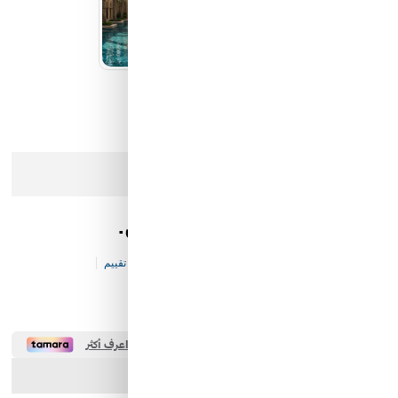
عذرا، هذا المنتج لم يعد متوفرا في المخزن
طقم ولادي قطني من قطعتين.
كود المخزن:
KF-BC-V113-P21215
0 تقييم
30.00 SAR
ارسل الصديق