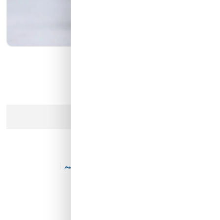
كيان الانارة
مؤسسة محيط الخليج التجارية
شركة ايما الذكية التجارية
رمز النور
عذرا، هذا المنتج لم يعد متوفرا في المخزن
كينوا ابيض 500 جرام
كود المخزن:
S&-FE-V39-P3658
0 تقييم
الكينوا البيضاء
ما هي الكينوا البيضاء؟