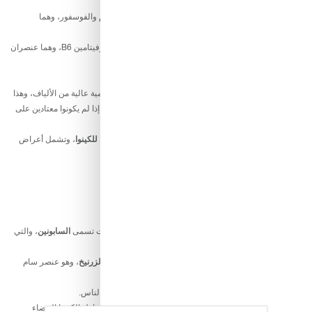
على تحسين صحة الجهاز الهضمي ومنع الإمساك.
قد تُعزز صحة العظام:
تحتوي الكينوا البيضاء على المغنيسيوم والفوسفور، وهما
عنصران هامان لصحة العظام.
قد تُحسّن وظائف الدماغ:
تحتوي الكينوا البيضاء على الحديد وفيتامين B6، وهما عنصران
هامان لوظائف الدماغ.
ما هي أضرار الكينوا البيضاء؟
قد تُسبب تهيج الجهاز الهضمي:
تحتوي الكينوا البيضاء على كمية عالية من الألياف، وهذا
قد يُسبب بعض الانتفاخ والغازات لدى بعض الأشخاص، خاصةً إذا لم يكونوا معتادين على
تناول الأطعمة الغنية بالألياف.
قد تُسبب الحساسية:
يمكن أن يكون بعض الأشخاص
حساسين للكينوا
، وتشمل أعراض
الحساسية:
الحكة والطفح الجلدي.
تورم الوجه أو الحلق.
صعوبة التنفس.
آلام المعدة والغثيان.
قد تتفاعل مع بعض الأدوية:
تحتوي الكينوا البيضاء على مركبات تسمى
السابونين
، والتي
قد تتفاعل مع بعض الأدوية، مثل أدوية تخفيف الدم.
محتوى الزرنيخ:
تحتوي الكينوا البيضاء على كمية صغيرة من
الزرنيخ
، وهو عنصر سام
يمكن أن يُسبب مشاكل صحية إذا تم تناوله بكميات كبيرة.
بشكل عام،
تُعتبر الكينوا البيضاء حبوبًا مغذية وصحية لمعظم الناس.
ومع ذلك،
من المهم أن تكون على دراية بالمخاطر المحتملة وتناول الكينوا البيضاء