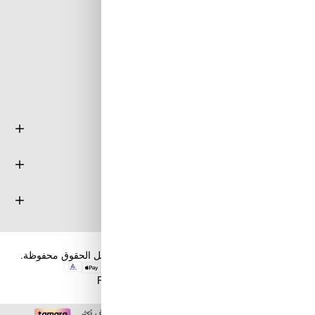
Email : info@tuwayq.com
Phone : +966552779104
تابعنا على مواقع التواصل الإجتماعي
معلومة
خدمة العملاء
حسابي
حقوق الطبع والنشر والنسخ؛ 2026 طويق كوم. كل الحقوق محفوظة.
Powered by
nopCommerce