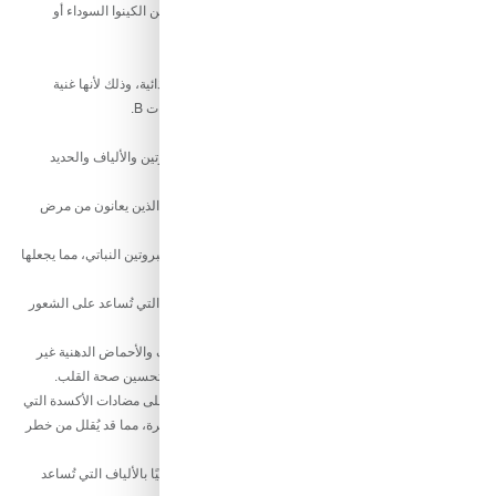
الكينوا البيضاء هي نوع من الكينوا ذات حبة أصغر ولون أفتح من الكينوا السوداء أو
الحمراء.
ما هي فوائد الكينوا البيضاء؟
تُشبه الكينوا البيضاء الكينوا السوداء والحمراء في قيمتها الغذائية، وذلك لأنها غنية
بالبروتين والألياف والحديد والمغنيسيوم والفوسفور وفيتامينات B.
ما هي فوائد الكينوا البيضاء؟
غنية بالعناصر الغذائية:
تُعد الكينوا البيضاء مصدرًا ممتازًا للبروتين والألياف والحديد
والمغنيسيوم والفوسفور وفيتامينات B.
خالية من الجلوتين:
تُعد الكينوا البيضاء خيارًا مثاليًا للأشخاص الذين يعانون من مرض
الاضطرابات الهضمية أو حساسية الجلوتين.
مصدر جيد للبروتين النباتي:
تُعد الكينوا البيضاء مصدرًا غنيًا بالبروتين النباتي، مما يجعلها
خيارًا ممتازًا للنباتيين والنباتيين.
قد تساعد في إنقاص الوزن:
تُعد الكينوا البيضاء غنية بالألياف التي تُساعد على الشعور
بالشبع لفترة أطول، مما قد يساعد في إنقاص الوزن.
قد تُحسّن صحة القلب:
تُعد الكينوا البيضاء مصدرًا جيدًا للألياف والأحماض الدهنية غير
المشبعة، التي قد تُساعد على خفض مستوى الكوليسترول وتحسين صحة القلب.
قد تُقلل من خطر الإصابة بالسرطان:
تحتوي الكينوا البيضاء على مضادات الأكسدة التي
قد تُساعد على حماية الخلايا من التلف الذي يُسببه الجذور الحرة، مما قد يُقلل من خطر
الإصابة بالسرطان.
قد تُحسّن صحة الجهاز الهضمي:
تُعد الكينوا البيضاء مصدرًا غنيًا بالألياف التي تُساعد