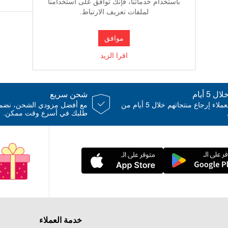
باستخدام خدماتنا، فإنك توافق على استخدامنا
رقم واح
لملفات تعريف الارتباط.
تاريخ الم
عمر ال
موافق
اقرا الزيد
(صناعة اللوحة من 
 5 أيام
شحن سريع
دلع طفلك أين
يمكن للعملاء إرجاع منتجاتهم خلال 5 أيام من
مع أفضل مزودي الشحن، نض
طلبك في أسرع وقت ممكن.
خدمة العملاء