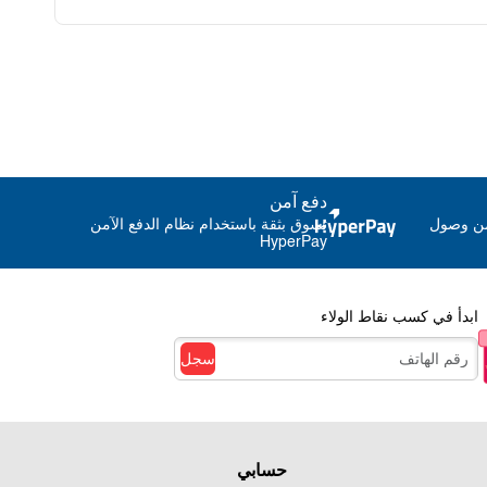
د
يلاد
طفل
ورق A4 مغلف)
دفع آمن
ما كنت مع متجر جوي بوكس
من وصول
تسوق بثقة باستخدام نظام الدفع الآمن
HyperPay
ابدأ في كسب نقاط الولاء
سجل
حسابي