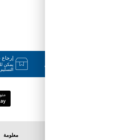
دعم ٢٤/٧
إرجاع خلال
فريقنا متاح للإجابة على أسئلتك وتقديم
المساعدة فور حاجتك إليها
التسليم.
قم بتنزيل تطبيق Tuwayq.com
تطبيق تسوق سهل ومريح حتلاقي فيه كل الي
ودك فيه
معلومة