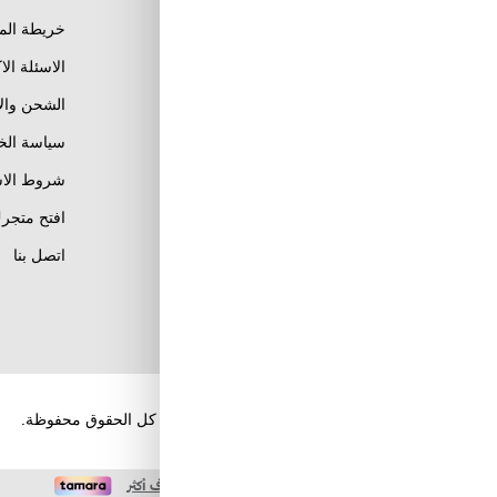
خريطة الم
الاسئلة الا
الشحن وال
Al Khobar, Ar Rakah Al
Janubiyah,
سياسة ال
Khaled Ibn Al Walid St
Email : info@tuwayq.com
شروط الاس
Phone : +966552779104
افتح متجرك
تابعنا على مواقع التواصل
اتصل بنا
الإجتماعي
حقوق الطبع والنشر والنسخ؛ 2026 طويق كوم. كل الحقوق محفوظة.