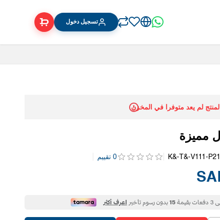
تسجيل دخول
المنتج لم يعد متوفرا في المخزن
ل مميزة
K&-T&-V111-P2
0 تقييم