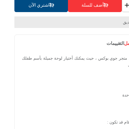
أضف للسلة
اشتري الآن
يق
مل
التقييمات
متجر جوي بوكس ، حيث يمكنك أختيار لوحة جميلة بأسم طفلك
حدة
ام قد تكون :