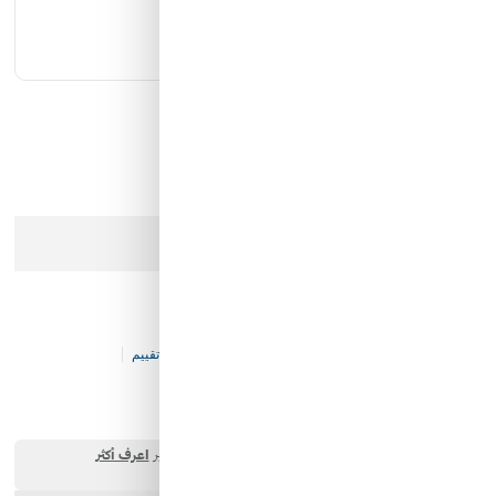
كيان الانارة
مؤسسة محيط الخليج التجارية
شركة ايما الذكية التجارية
رمز النور
عذرا، هذا المنتج لم يعد متوفرا في المخزن
دباب اطفال كهربائي
كود المخزن:
K&-T&-V111-P20871
0 تقييم
1٬185.00 SAR