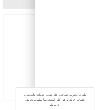
ارسل الصديق
شارك المنتج
الوصف الكامل
التقييمات
دباب اطفال مناسب الى عمر تقريبي 3 سنوات
6 فولت
1 ماطور
اضاءة امامية
ملفات التعريف تساعدنا على تقديم خدماتنا. باستخدام
خدماتنا، فإنك توافق على استخدامنا لملفات تعريف
دعسه رجل
الارتباط.