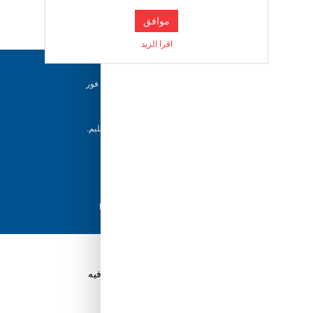
موافق
امكانية الطفل التحكم فيه
اقرا الزيد
اصوات
دعم ٢٤/٧
فريقنا متاح للإجابة على أسئلتك وتقديم المساعدة فور
حاجتك إليها
إرجاع خلال 5 أيام
يمكن للعملاء إرجاع منتجاتهم خلال 5 أيام من التسليم.
شحن سريع
مع أفضل مزودي الشحن، نضمن وصول طلبك في
جوي بوكس
أسرع وقت ممكن.
دفع آمن
تسوق بثقة باستخدام نظام الدفع الآمن HyperPay
قم بتنزيل تطبيق Tuwayq.com
تطبيق تسوق سهل ومريح حتلاقي فيه كل الي ودك فيه